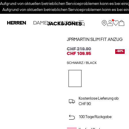
Aufgrund von aktuellen betrieblichen Serviceproblemen kann es bei eini
Aufgrund von aktuellen betrieblichen Serviceproblemen kann es bei ein
HERREN
DAMEN
KINDER
JPRMARTIN SLIM FIT ANZUG
CHF 219.90
-50%
CHF 109.95
SCHWARZ / BLACK
Kostenlose Lieferung ab
CHF 90
100 Tage Rückgabe