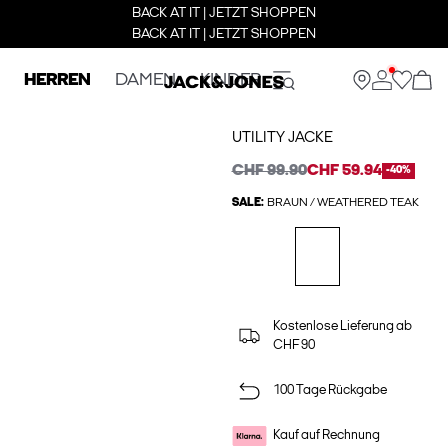
BACK AT IT | JETZT SHOPPEN
BACK AT IT | JETZT SHOPPEN
HERREN
DAMEN
KINDER
UTILITY JACKE
CHF 99.90
CHF 59.94
-40%
SALE:
BRAUN / WEATHERED TEAK
Kostenlose Lieferung ab
CHF 90
100 Tage Rückgabe
Kauf auf Rechnung