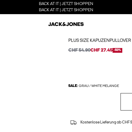
BACK AT IT | JETZT SHOPPEN
BACK AT IT | JETZT SHOPPEN
PLUS SIZE KAPUZENPULLOVER
CHF 54.90
CHF 27.45
-50%
SALE:
GRAU / WHITE MELANGE
Kostenlose Lieferung ab CHF 