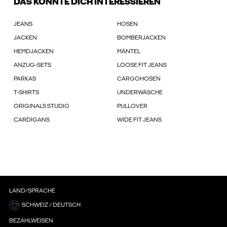
DAS KÖNNTE DICH INTERESSIEREN
JEANS
HOSEN
JACKEN
BOMBERJACKEN
HEMDJACKEN
MÄNTEL
ANZUG-SETS
LOOSE FIT JEANS
PARKAS
CARGOHOSEN
T-SHIRTS
UNDERWÄSCHE
ORIGINALS STUDIO
PULLOVER
CARDIGANS
WIDE FIT JEANS
LAND/SPRACHE
SCHWEIZ / DEUTSCH
BEZAHLWEISEN