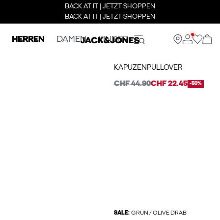
BACK AT IT | JETZT SHOPPEN
BACK AT IT | JETZT SHOPPEN
HERREN
DAMEN
KINDER
KAPUZENPULLOVER
CHF 44.90
CHF 22.45
-50%
SALE:
GRÜN / OLIVE DRAB