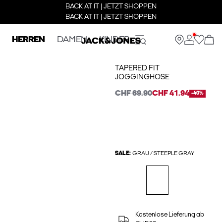
BACK AT IT | JETZT SHOPPEN
BACK AT IT | JETZT SHOPPEN
HERREN
DAMEN
KINDER
TAPERED FIT
JOGGINGHOSE
CHF 69.90
CHF 41.94
-40%
SALE:
GRAU / STEEPLE GRAY
Kostenlose Lieferung ab