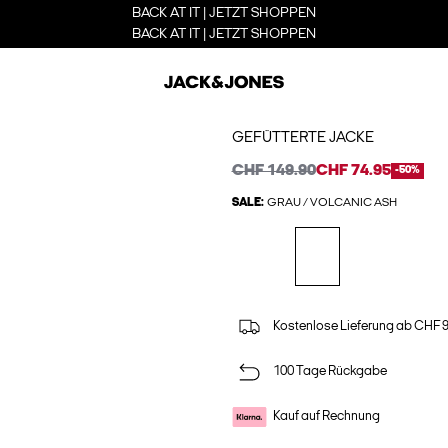
BACK AT IT | JETZT SHOPPEN
BACK AT IT | JETZT SHOPPEN
GEFÜTTERTE JACKE
CHF 149.90
CHF 74.95
-50%
SALE:
GRAU / VOLCANIC ASH
Kostenlose Lieferung ab CHF 
100 Tage Rückgabe
Kauf auf Rechnung