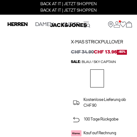
BACK AT IT | JETZT SHOPPEN
BACK AT IT | JETZT SHOPPEN
HERREN
DAMEN
KINDER
X-MAS STRICKPULLOVER
CHF 34.90
CHF 13.96
-60%
SALE:
BLAU / SKY CAPTAIN
Kostenlose Lieferung ab
CHF 90
100 Tage Rückgabe
Kauf auf Rechnung