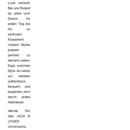
Look verleiht.
Bei uns findest
du alles vom
Denim für
jeden Tag bis
hin zu
zeitlosen
Klassikern.
Unsere Styles
passen
perfekt zu
deinem Leben.
Egal, welchen
Style du liebst,
wir bleiben
authentisch,
bequem und
begleiten dich
durch jedes
Abenteuer.
Werde Teil
des JACK &
JONES
Universums.