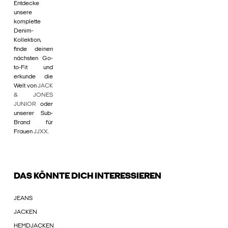
Entdecke
unsere
komplette
Denim-
Kollektion,
finde deinen
nächsten Go-
to-Fit und
erkunde die
Welt von
JACK
& JONES
JUNIOR
oder
unserer Sub-
Brand für
Frauen
JJXX
.
DAS KÖNNTE DICH INTERESSIEREN
JEANS
JACKEN
HEMDJACKEN