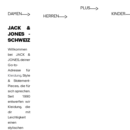
PLUS
DAMEN
KINDER
HERREN
JACK &
JONES -
SCHWEIZ
Willkommen
bei JACK &
JONES, deiner
Go-to-
Adresse für
Kleidung
, Style
& Statement-
Pieces, die für
sich sprechen.
Seit 1990
entwerfen wir
Kleidung, die
dir mit
Leichtigkeit
einen
stylischen