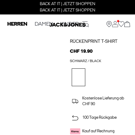
BACK AT IT | JETZT SHOPPEN
BACK AT IT | JETZT SHOPPEN
HERREN
DAMEN
KINDER
RÜCKENPRINT T-SHIRT
CHF 19.90
SCHWARZ / BLACK
Kostenlose Lieferung ab
CHF 90
100 Tage Rückgabe
Kauf auf Rechnung