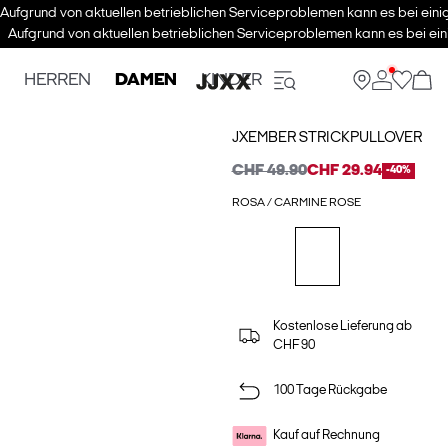
Aufgrund von aktuellen betrieblichen Serviceproblemen kann es bei eini
Aufgrund von aktuellen betrieblichen Serviceproblemen kann es bei ein
HERREN
DAMEN
KINDER
JXEMBER STRICKPULLOVER
CHF 49.90
CHF 29.94
-40%
ROSA / CARMINE ROSE
Kostenlose Lieferung ab
CHF 90
100 Tage Rückgabe
Kauf auf Rechnung