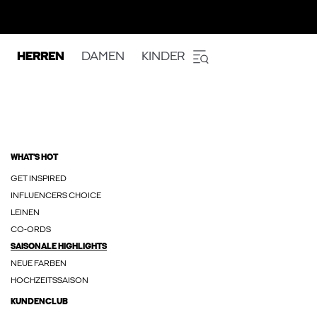
HERREN
DAMEN
KINDER
WHAT'S HOT
GET INSPIRED
INFLUENCERS CHOICE
LEINEN
CO-ORDS
SAISONALE HIGHLIGHTS
NEUE FARBEN
HOCHZEITSSAISON
KUNDENCLUB