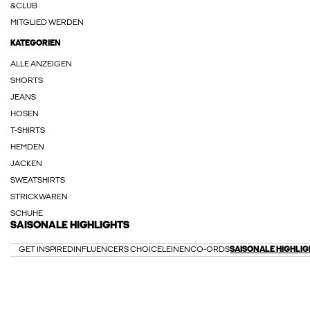
&CLUB
MITGLIED WERDEN
KATEGORIEN
ALLE ANZEIGEN
SHORTS
JEANS
HOSEN
T-SHIRTS
HEMDEN
JACKEN
SWEATSHIRTS
STRICKWAREN
SCHUHE
SAISONALE HIGHLIGHTS
GET INSPIRED
INFLUENCERS CHOICE
LEINEN
CO-ORDS
SAISONALE HIGHLIG