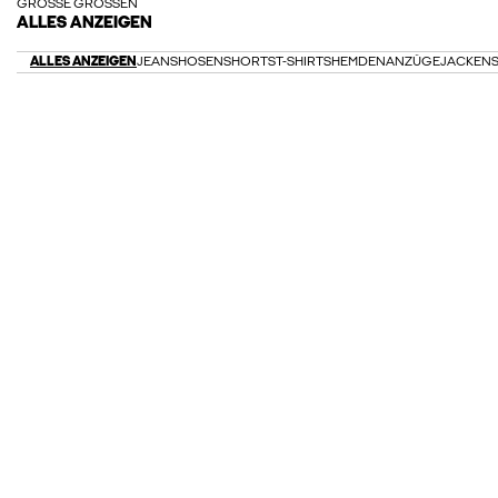
GROSSE GRÖSSEN
ALLES ANZEIGEN
ALLES ANZEIGEN
JEANS
HOSEN
SHORTS
T-SHIRTS
HEMDEN
ANZÜGE
JACKEN