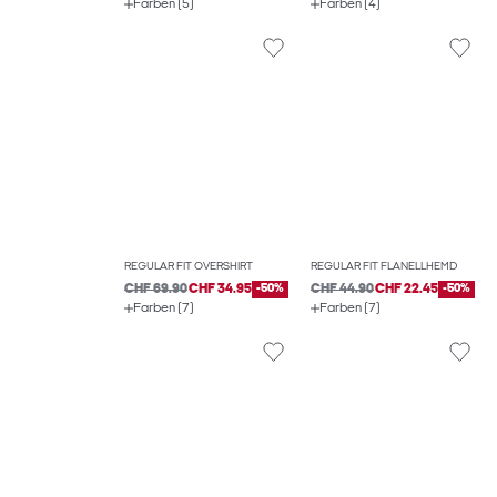
Farben (5)
Farben (4)
REGULAR FIT OVERSHIRT
REGULAR FIT FLANELLHEMD
CHF 69.90
CHF 34.95
-50%
CHF 44.90
CHF 22.45
-50%
Farben (7)
Farben (7)