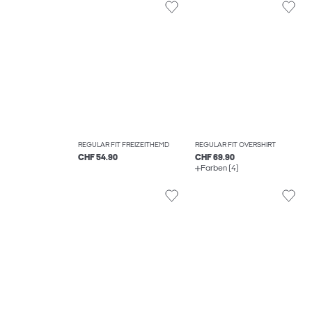
REGULAR FIT FREIZEITHEMD
REGULAR FIT OVERSHIRT
CHF 54.90
CHF 69.90
Farben (4)