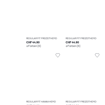
REGULAR FIT FREIZEITHEMD
REGULAR FIT FREIZEITHEMD
CHF 44.90
CHF 44.90
Farben (6)
Farben (6)
REGULAR FIT HAWAII-HEMD
REGULAR FIT FREIZEITHEMD