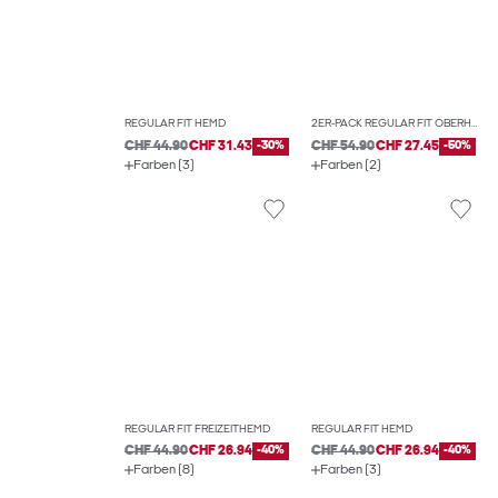
REGULAR FIT HEMD
2ER-PACK REGULAR FIT OBERHEMD
CHF 44.90
CHF 31.43
-30%
CHF 54.90
CHF 27.45
-50%
Farben (3)
Farben (2)
REGULAR FIT FREIZEITHEMD
REGULAR FIT HEMD
CHF 44.90
CHF 26.94
-40%
CHF 44.90
CHF 26.94
-40%
Farben (8)
Farben (3)