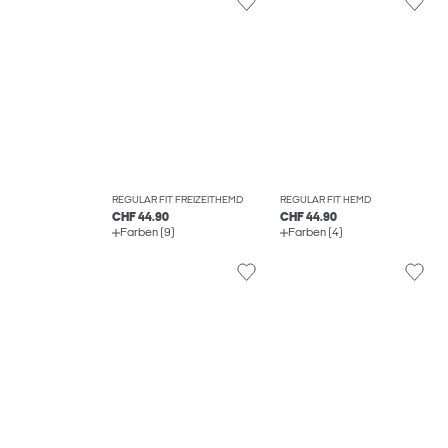
REGULAR FIT FREIZEITHEMD
REGULAR FIT HEMD
CHF 44.90
CHF 44.90
Farben (9)
Farben (4)