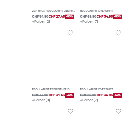
2ER-PACK REGULAR FIT OBERHEMD
REGULAR FIT OVERSHIRT
CHF 54.90
CHF 27.45
-50%
CHF 69.90
CHF 34.95
-50%
Farben (2)
Farben (7)
REGULAR FIT FREIZEITHEMD
REGULAR FIT OVERSHIRT
CHF 44.90
CHF 31.43
-30%
CHF 69.90
CHF 34.95
-50%
Farben (9)
Farben (7)