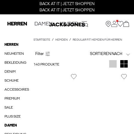
BACK AT IT | JETZT SHOPPEN
BACK AT IT | JETZT SHOPPEN
HERREN
DAMEN
KINDER
STARTSEITE
HEMDEN
REGULAR FIT HEMDEN FÜR HERREN
HERREN
NEUHEITEN
SORTIEREN NACH
BEKLEIDUNG
140 PRODUKTE
DENIM
SCHUHE
ACCESSOIRES
PREMIUM
SALE
PLUS SIZE
DAMEN