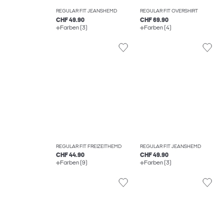
REGULAR FIT JEANSHEMD
REGULAR FIT OVERSHIRT
CHF 49.90
CHF 69.90
Farben (3)
Farben (4)
REGULAR FIT FREIZEITHEMD
REGULAR FIT JEANSHEMD
CHF 44.90
CHF 49.90
Farben (9)
Farben (3)