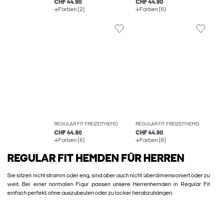
CHF 44.90
CHF 44.90
Farben (2)
Farben (6)
REGULAR FIT FREIZEITHEMD
REGULAR FIT FREIZEITHEMD
CHF 44.90
CHF 44.90
Farben (6)
Farben (6)
REGULAR FIT HEMDEN FÜR HERREN
Sie sitzen nicht stramm oder eng, sind aber auch nicht überdimensioniert oder zu
weit. Bei einer normalen Figur passen unsere Herrenhemden in Regular Fit
einfach perfekt, ohne auszubeulen oder zu locker herabzuhängen.