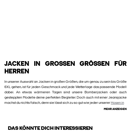
JACKEN IN GROSSEN GRÖSSEN FÜR HE
RREN
In unserer Auswahl an Jacken in großen Größen, die um genau zu sein bis Größe
6XL gehen, ist für jeden Geschmack und jede Wetterlage das passende Modell
dabei. An etwas wärmeren Tagen sind unsere Bomberjacken oder auch
gesteppten Modelle deine perfekten Begleiter. Doch auch mit einer Jeansjacke
machst du nichts falsch, denn sie lässt sich zu so gut wie jeder unserer
Hosen in
MEHR ANZEIGEN
DAS KÖNNTE DICH INTERESSIEREN