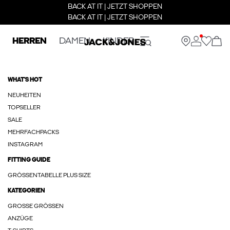
BACK AT IT | JETZT SHOPPEN
BACK AT IT | JETZT SHOPPEN
HERREN
DAMEN
KINDER
WHAT'S HOT
NEUHEITEN
TOPSELLER
SALE
MEHRFACHPACKS
INSTAGRAM
FITTING GUIDE
GRÖSSENTABELLE PLUS SIZE
KATEGORIEN
GROSSE GRÖSSEN
ANZÜGE