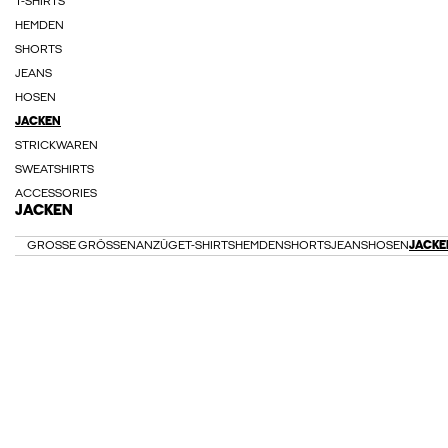
T-SHIRTS
HEMDEN
SHORTS
JEANS
HOSEN
JACKEN
STRICKWAREN
SWEATSHIRTS
ACCESSORIES
JACKEN
GROSSE GRÖSSEN
ANZÜGE
T-SHIRTS
HEMDEN
SHORTS
JEANS
HOSEN
JACKE