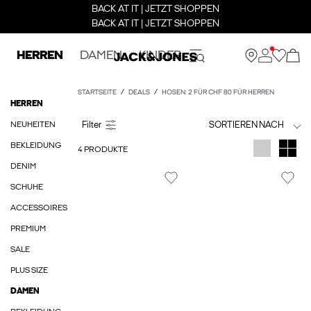
BACK AT IT | JETZT SHOPPEN
BACK AT IT | JETZT SHOPPEN
HERREN
DAMEN
KINDER
STARTSEITE
DEALS
HOSEN: 2 FÜR CHF 80 FÜR HERREN
HERREN
NEUHEITEN
SORTIEREN NACH
BEKLEIDUNG
4 PRODUKTE
DENIM
SCHUHE
ACCESSOIRES
PREMIUM
SALE
PLUS SIZE
DAMEN