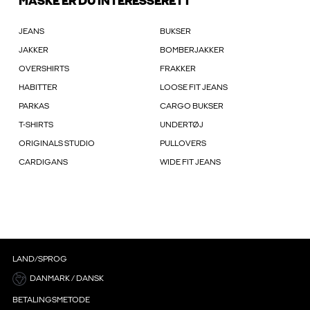
MÅSKE ER DU INTERESSERET I
JEANS
BUKSER
JAKKER
BOMBERJAKKER
OVERSHIRTS
FRAKKER
HABITTER
LOOSE FIT JEANS
PARKAS
CARGO BUKSER
T-SHIRTS
UNDERTØJ
ORIGINALS STUDIO
PULLOVERS
CARDIGANS
WIDE FIT JEANS
LAND/SPROG
DANMARK / DANSK
BETALINGSMETODE