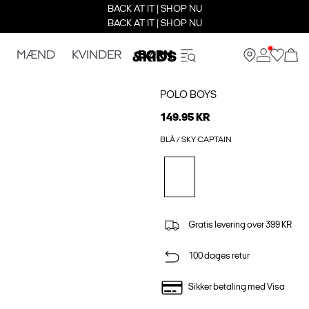
BACK AT IT | SHOP NU
BACK AT IT | SHOP NU
MÆND
KVINDER
BØRN
POLO BOYS
149.95 KR
BLÅ / SKY CAPTAIN
Gratis levering over 399 KR
100 dages retur
Sikker betaling med Visa