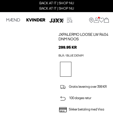
BACK AT IT | SHOP NU
BACK AT IT | SHOP NU
MÆND
KVINDER
BØRN
JXPALERMO LOOSE LW R404
DNM NOOS
299.95 KR
BLÅ / BLUE DENIM
Gratis levering over 399 KR
100 dages retur
Sikker betaling med Visa