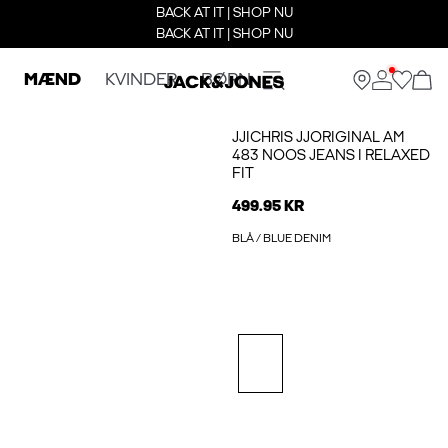
BACK AT IT | SHOP NU
BACK AT IT | SHOP NU
MÆND
KVINDER
BØRN
JJICHRIS JJORIGINAL AM
483 NOOS JEANS I RELAXED
FIT
499.95 KR
BLÅ / BLUE DENIM