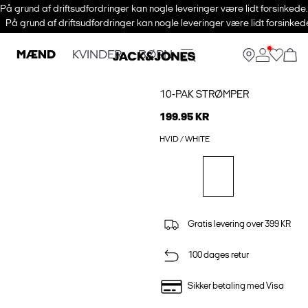
På grund af driftsudfordringer kan nogle leveringer være lidt forsinkede
På grund af driftsudfordringer kan nogle leveringer være lidt forsinke
MÆND
KVINDER
BØRN
10-PAK STRØMPER
199.95 KR
HVID / WHITE
Gratis levering over 399 KR
100 dages retur
Sikker betaling med Visa