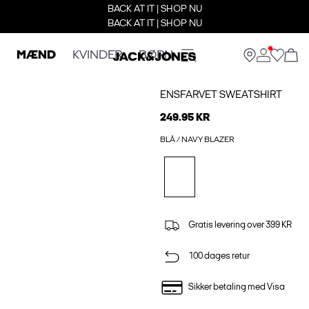
BACK AT IT | SHOP NU
BACK AT IT | SHOP NU
MÆND
KVINDER
BØRN
ENSFARVET SWEATSHIRT
249.95 KR
BLÅ / NAVY BLAZER
Gratis levering over 399 KR
100 dages retur
Sikker betaling med Visa