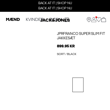
BACK AT IT | SHOP NU
BACK AT IT | SHOP NU
MÆND
KVINDER
BØRN
JPRFRANCO SUPER SLIM FIT
JAKKESÆT
899.95 KR
SORT / BLACK