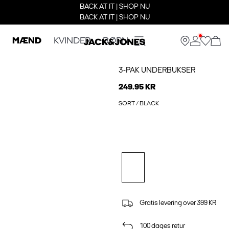
BACK AT IT | SHOP NU
BACK AT IT | SHOP NU
MÆND
KVINDER
BØRN
3-PAK UNDERBUKSER
249.95 KR
SORT / BLACK
Gratis levering over 399 KR
100 dages retur