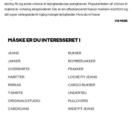
skinny fit og sorte chinos til lejlighedsvise pangfarver. Populariteten af chinos til
mænd er virkelig eksploderet. De er en afbalanceret fusion mellem komfort og
stil og er velegnede til rigtig mange lejligheder. Hvis du vil have
VIS MERE
MÅSKE ER DU INTERESSERET I
JEANS
BUKSER
JAKKER
BOMBERJAKKER
OVERSHIRTS
FRAKKER
HABITTER
LOOSE FIT JEANS
PARKAS
CARGO BUKSER
T-SHIRTS
UNDERTØJ
ORIGINALS STUDIO
PULLOVERS
CARDIGANS
WIDE FIT JEANS