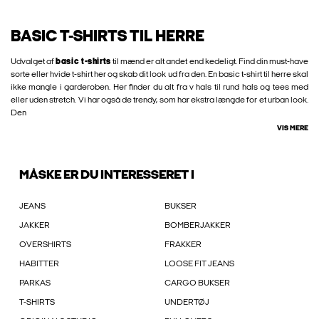
BASIC T-SHIRTS TIL HERRE
Udvalget af
basic t-shirts
til mænd er alt andet end kedeligt. Find din must-have
sorte eller hvide t-shirt her og skab dit look ud fra den. En basic t-shirt til herre skal
ikke mangle i garderoben. Her finder du alt fra v hals til rund hals og tees med
eller uden stretch. Vi har også de trendy, som har ekstra længde for et urban look.
Den
VIS MERE
MÅSKE ER DU INTERESSERET I
JEANS
BUKSER
JAKKER
BOMBERJAKKER
OVERSHIRTS
FRAKKER
HABITTER
LOOSE FIT JEANS
PARKAS
CARGO BUKSER
T-SHIRTS
UNDERTØJ