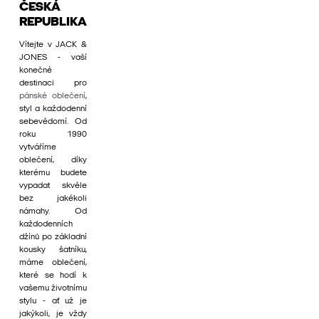
ČESKÁ
REPUBLIKA
Vítejte v JACK &
JONES - vaší
konečné
destinaci pro
pánské oblečení
,
styl a každodenní
sebevědomí. Od
roku 1990
vytváříme
oblečení, díky
kterému budete
vypadat skvěle
bez jakékoli
námahy. Od
každodenních
džínů po základní
kousky šatníku,
máme oblečení,
které se hodí k
vašemu životnímu
stylu - ať už je
jakýkoli, je vždy