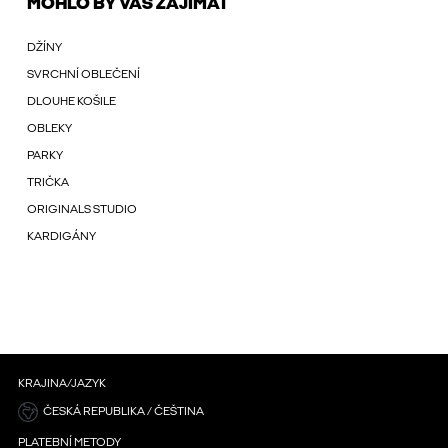
MOHLO BY VÁS ZAJÍMAT
DŽÍNY
SVRCHNÍ OBLEČENÍ
DLOUHE KOŠILE
OBLEKY
PARKY
TRIČKA
ORIGINALS STUDIO
KARDIGÁNY
KRAJINA/JAZYK
ČESKÁ REPUBLIKA / ČEŠTINA
PLATEBNÍ METODY