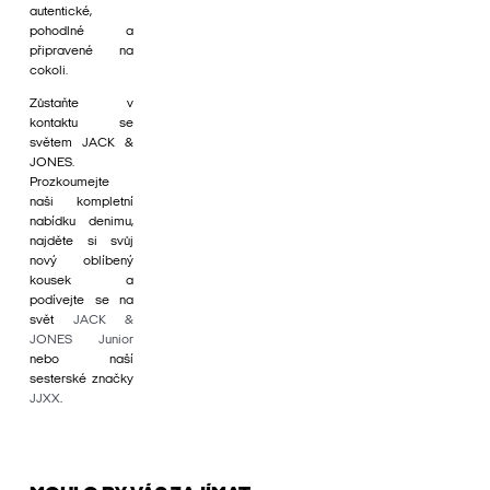
autentické,
pohodlné a
připravené na
cokoli.
Zůstaňte v
kontaktu se
světem JACK &
JONES.
Prozkoumejte
naši kompletní
nabídku denimu,
najděte si svůj
nový oblíbený
kousek a
podívejte se na
svět
JACK &
JONES Junior
nebo naší
sesterské značky
JJXX
.