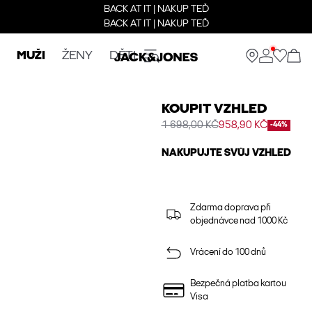
BACK AT IT | NAKUP TEĎ
BACK AT IT | NAKUP TEĎ
MUŽI
ŽENY
DĚTI
KOUPIT VZHLED
1 698,00 KČ
958,90 KČ
-44%
NAKUPUJTE SVŮJ VZHLED
Zdarma doprava při
objednávce nad 1000 Kč
Vrácení do 100 dnů
Bezpečná platba kartou
Visa