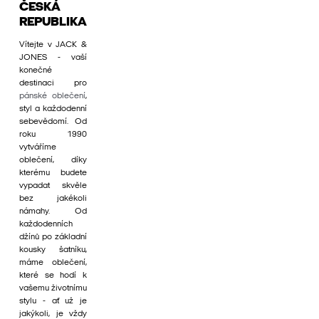
ČESKÁ
REPUBLIKA
Vítejte v JACK &
JONES - vaší
konečné
destinaci pro
pánské oblečení
,
styl a každodenní
sebevědomí. Od
roku 1990
vytváříme
oblečení, díky
kterému budete
vypadat skvěle
bez jakékoli
námahy. Od
každodenních
džínů po základní
kousky šatníku,
máme oblečení,
které se hodí k
vašemu životnímu
stylu - ať už je
jakýkoli, je vždy