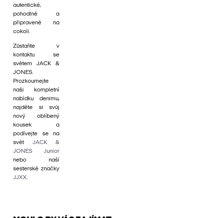
autentické,
pohodlné a
připravené na
cokoli.
Zůstaňte v
kontaktu se
světem JACK &
JONES.
Prozkoumejte
naši kompletní
nabídku denimu,
najděte si svůj
nový oblíbený
kousek a
podívejte se na
svět
JACK &
JONES Junior
nebo naší
sesterské značky
JJXX
.