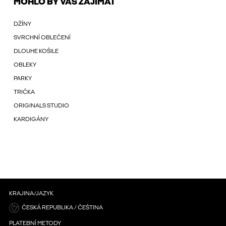
MOHLO BY VÁS ZAJÍMAT
DŽÍNY
SVRCHNÍ OBLEČENÍ
DLOUHE KOŠILE
OBLEKY
PARKY
TRIČKA
ORIGINALS STUDIO
KARDIGÁNY
KRAJINA/JAZYK
ČESKÁ REPUBLIKA / ČEŠTINA
PLATEBNÍ METODY