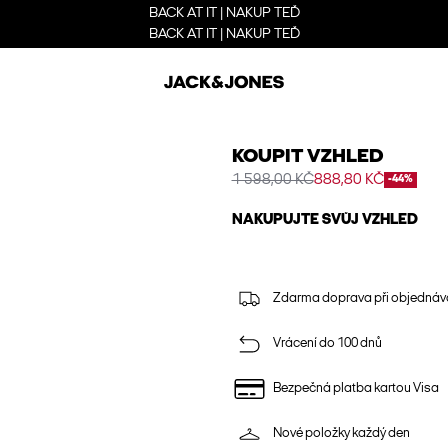
BACK AT IT | NAKUP TEĎ
BACK AT IT | NAKUP TEĎ
KOUPIT VZHLED
1 598,00 KČ
888,80 KČ
-44%
NAKUPUJTE SVŮJ VZHLED
Zdarma doprava při objednáv
Vrácení do 100 dnů
Bezpečná platba kartou Visa
Nové položky každý den