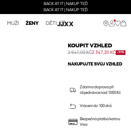
BACK AT IT | NAKUP TEĎ
BACK AT IT | NAKUP TEĎ
MUŽI
ŽENY
DĚTI
KOUPIT VZHLED
2 647,00 KČ
2 347,20 KČ
-11%
NAKUPUJTE SVŮJ VZHLED
Zdarma doprava při
objednávce nad 1000 Kč
Vrácení do 100 dnů
Bezpečná platba kartou
Visa