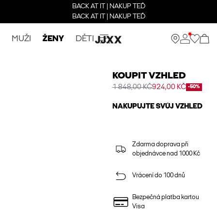
BACK AT IT | NAKUP TEĎ
BACK AT IT | NAKUP TEĎ
MUŽI
ŽENY
DĚTI
KOUPIT VZHLED
1 848,00 KČ
924,00 KČ
-50%
NAKUPUJTE SVŮJ VZHLED
Zdarma doprava při
objednávce nad 1000 Kč
Vrácení do 100 dnů
Bezpečná platba kartou
Visa