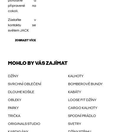
pohodlné a
připravené na
cokoli.
Zůstaňte v
kontaktu se
světem JACK
ZOBRAZIT VÍCE
MOHLO BY VÁS ZAJÍMAT
DŽÍNY
KALHOTY
SVRCHNÍ OBLEČENÍ
BOMBEROVÉ BUNDY
DLOUHE KOŠILE
KABÁTY
OBLEKY
LOOSE FIT DŽÍNY
PARKY
CARGO KALHOTY
TRIČKA
SPODNÍ PRÁDLO
ORIGINALS STUDIO
SVETRY
KARDIGÁNY
DŽÍNY STŘIHU