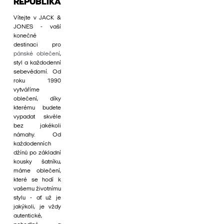
REPUBLIKA
Vítejte v JACK &
JONES - vaší
konečné
destinaci pro
pánské oblečení
,
styl a každodenní
sebevědomí. Od
roku 1990
vytváříme
oblečení, díky
kterému budete
vypadat skvěle
bez jakékoli
námahy. Od
každodenních
džínů po základní
kousky šatníku,
máme oblečení,
které se hodí k
vašemu životnímu
stylu - ať už je
jakýkoli, je vždy
autentické,