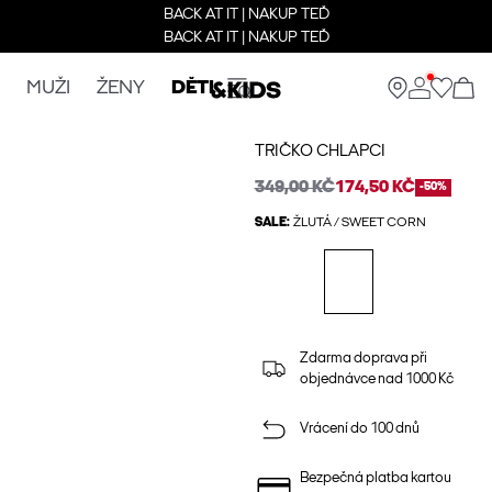
BACK AT IT | NAKUP TEĎ
BACK AT IT | NAKUP TEĎ
MUŽI
ŽENY
DĚTI
TRIČKO CHLAPCI
349,00 KČ
174,50 KČ
-50%
SALE:
ŽLUTÁ / SWEET CORN
Zdarma doprava při
objednávce nad 1000 Kč
Vrácení do 100 dnů
Bezpečná platba kartou