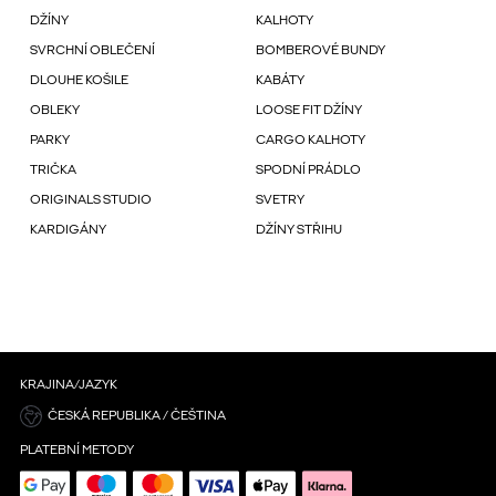
DŽÍNY
KALHOTY
SVRCHNÍ OBLEČENÍ
BOMBEROVÉ BUNDY
DLOUHE KOŠILE
KABÁTY
OBLEKY
LOOSE FIT DŽÍNY
PARKY
CARGO KALHOTY
TRIČKA
SPODNÍ PRÁDLO
ORIGINALS STUDIO
SVETRY
KARDIGÁNY
DŽÍNY STŘIHU
KRAJINA/JAZYK
ČESKÁ REPUBLIKA / ČEŠTINA
PLATEBNÍ METODY