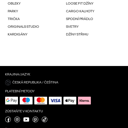
OBLEKY
LOOSE FIT DŽÍNY
PARKY
CARGO KALHOTY
TRIČKA
SPODNÍ PRÁDLO
ORIGINALS STUDIO
SVETRY
KARDIGÁNY
DŽÍNY STŘIHU
KRAJINA/JAZYK
ČESKÁ REPUBLIKA / ČEŠTINA
PLATEBNÍ METODY
ZŮSTAŇTE V KONTAKTU