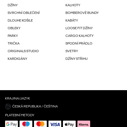
DŽÍNY
KALHOTY
SVRCHNÍ OBLEČENÍ
BOMBEROVÉ BUNDY
DLOUHE KOŠILE
KABÁTY
OBLEKY
LOOSE FIT DŽÍNY
PARKY
CARGO KALHOTY
TRIČKA
SPODNÍ PRÁDLO
ORIGINALS STUDIO
SVETRY
KARDIGÁNY
DŽÍNY STŘIHU
KRAJINA/JAZYK
ČESKÁ REPUBLIKA / ČEŠTINA
PLATEBNÍ METODY