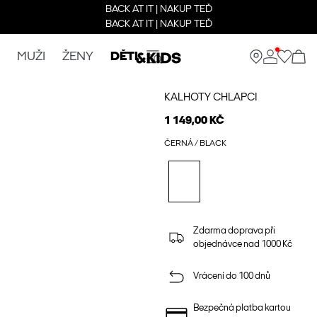
BACK AT IT | NAKUP TEĎ
BACK AT IT | NAKUP TEĎ
MUŽI
ŽENY
DĚTI
KALHOTY CHLAPCI
1 149,00 KČ
ČERNÁ / BLACK
Zdarma doprava při
objednávce nad 1000 Kč
Vrácení do 100 dnů
Bezpečná platba kartou