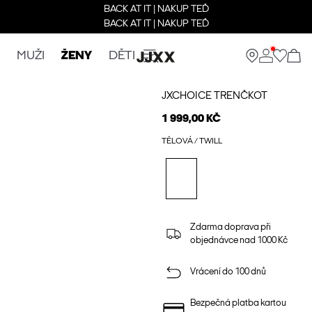
BACK AT IT | NAKUP TEĎ
BACK AT IT | NAKUP TEĎ
MUŽI
ŽENY
DĚTI
JXCHOICE TRENČKOT
1 999,00 KČ
TĚLOVÁ / TWILL
Zdarma doprava při
objednávce nad 1000 Kč
Vrácení do 100 dnů
Bezpečná platba kartou