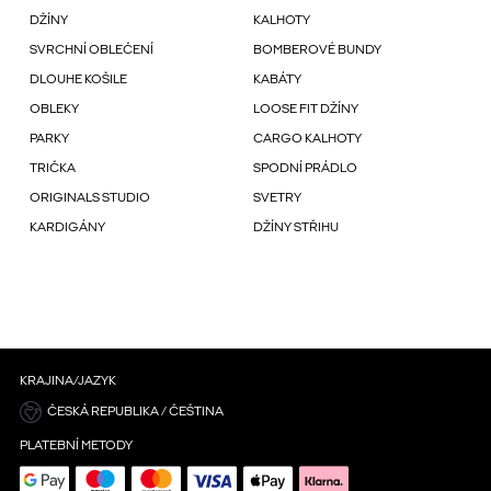
DŽÍNY
KALHOTY
SVRCHNÍ OBLEČENÍ
BOMBEROVÉ BUNDY
DLOUHE KOŠILE
KABÁTY
OBLEKY
LOOSE FIT DŽÍNY
PARKY
CARGO KALHOTY
TRIČKA
SPODNÍ PRÁDLO
ORIGINALS STUDIO
SVETRY
KARDIGÁNY
DŽÍNY STŘIHU
KRAJINA/JAZYK
ČESKÁ REPUBLIKA / ČEŠTINA
PLATEBNÍ METODY