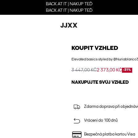
BACK AT IT | NAKUP TEĎ
BACK AT IT | NAKUP TEĎ
KOUPIT VZHLED
Elevated basics styled by @Nuriablanco
3 447,00 KČ
2 373,00 KČ
-31%
NAKUPUJTE SVŮJ VZHLED
Zdarma doprava při objednáv
Vrácení do 100 dnů
Bezpečná platba kartou Visa