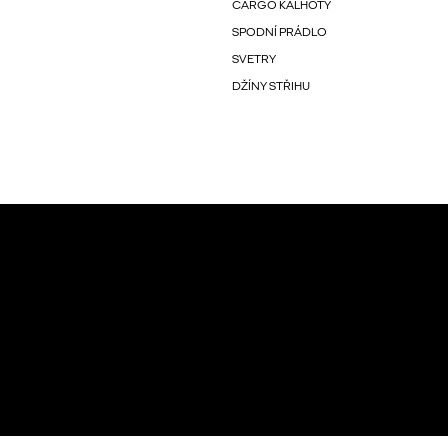
CARGO KALHOTY
SPODNÍ PRÁDLO
SVETRY
DŽÍNY STŘIHU