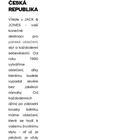
ČESKÁ
REPUBLIKA
Vítejte v JACK &
JONES - vaší
konečné
destinaci pro
pánské oblečení
,
styl a každodenní
sebevědomí. Od
roku 1990
vytváříme
oblečení, díky
kterému budete
vypadat skvěle
bez jakékoli
námahy. Od
každodenních
džínů po základní
kousky šatníku,
máme oblečení,
které se hodí k
vašemu životnímu
stylu - ať už je
jakýkoli, je vždy