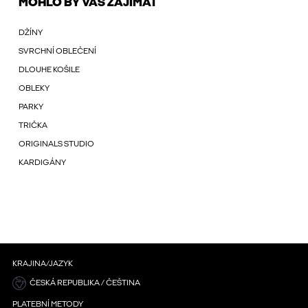
MOHLO BY VÁS ZAJÍMAT
DŽÍNY
SVRCHNÍ OBLEČENÍ
DLOUHE KOŠILE
OBLEKY
PARKY
TRIČKA
ORIGINALS STUDIO
KARDIGÁNY
KRAJINA/JAZYK
ČESKÁ REPUBLIKA / ČEŠTINA
PLATEBNÍ METODY