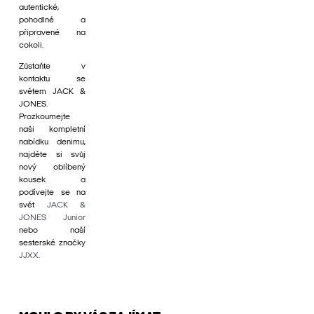
autentické,
pohodlné a
připravené na
cokoli.
Zůstaňte v
kontaktu se
světem JACK &
JONES.
Prozkoumejte
naši kompletní
nabídku denimu,
najděte si svůj
nový oblíbený
kousek a
podívejte se na
svět
JACK &
JONES Junior
nebo naší
sesterské značky
JJXX
.