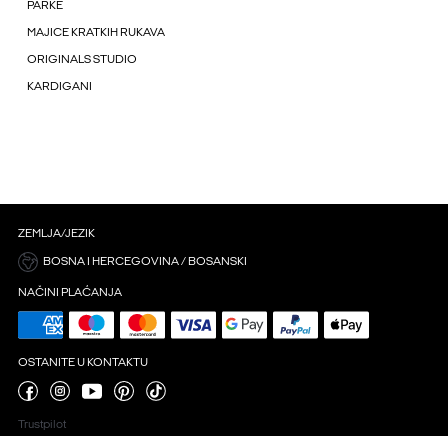
PARKE
MAJICE KRATKIH RUKAVA
ORIGINALS STUDIO
KARDIGANI
ZEMLJA/JEZIK
BOSNA I HERCEGOVINA / BOSANSKI
NAČINI PLAĆANJA
OSTANITE U KONTAKTU
Trustpilot