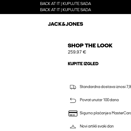
BACK AT IT | KUPUJTE SADA
BACK AT IT | KUPUJTE SADA
SHOP THE LOOK
259.97 €
KUPITE IZGLED
Standardna dostava iznosi 7,9
Povrat unutar 100 dana
Sigurno plaćanje s MasterCa
Novi artikli svaki dan