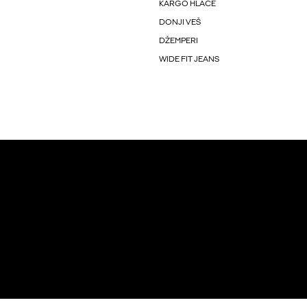
KARGO HLAČE
DONJI VEŠ
DŽEMPERI
WIDE FIT JEANS