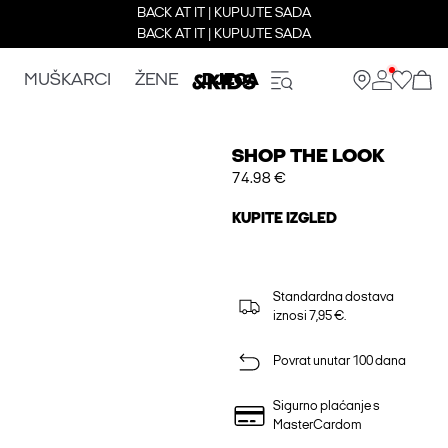
BACK AT IT | KUPUJTE SADA
BACK AT IT | KUPUJTE SADA
MUŠKARCI
ŽENE
DJECA
SHOP THE LOOK
74.98 €
KUPITE IZGLED
Standardna dostava
iznosi 7,95 €.
Povrat unutar 100 dana
Sigurno plaćanje s
MasterCardom