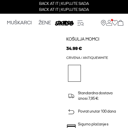
BACK AT IT | KUPUJTE SADA
BACK AT IT | KUPUJTE SADA
MUŠKARCI
ŽENE
DJECA
KOŠULJA MOMCI
34.99 €
CRVENA / ANTIQUEWHITE
Standardna dostava
iznosi 7,95 €.
Povrat unutar 100 dana
Sigurno plaćanje s