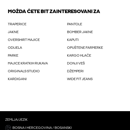
MOŽDA ĆETE BIT ZAINTERESOVANI ZA
TRAPERICE
PANTOLE
JAKNE
BOMBER JAKNE
OVERSHIRT MAJICE
KAPUTI
ODIJELA
OPUŠTENE FARMERKE
PARKE
KARGO HLAČE
MAJICE KRATKIH RUKAVA
DONJI VEŠ
ORIGINALS STUDIO
DŽEMPERI
KARDIGANI
WIDE FIT JEANS
ZEMLJA/JEZIK
BOSNA I HERCEGOVINA / BOSANSKI