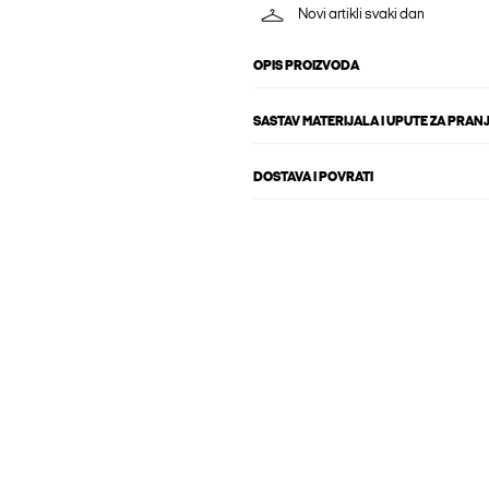
Novi artikli svaki dan
OPIS PROIZVODA
SASTAV MATERIJALA I UPUTE ZA PRAN
DOSTAVA I POVRATI