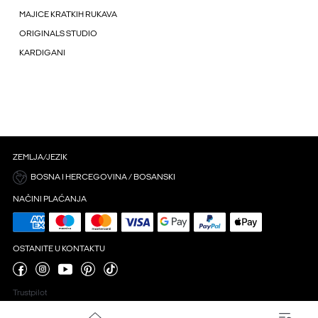
MAJICE KRATKIH RUKAVA
ORIGINALS STUDIO
KARDIGANI
ZEMLJA/JEZIK
BOSNA I HERCEGOVINA / BOSANSKI
NAČINI PLAĆANJA
OSTANITE U KONTAKTU
Trustpilot