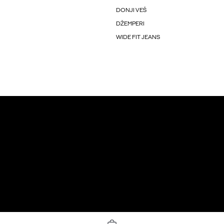
DONJI VEŠ
DŽEMPERI
WIDE FIT JEANS