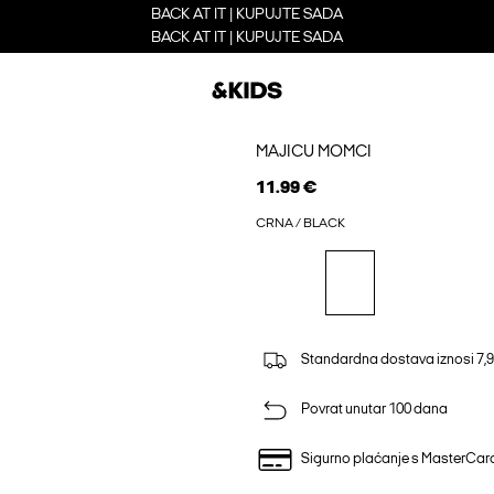
BACK AT IT | KUPUJTE SADA
BACK AT IT | KUPUJTE SADA
MAJICU MOMCI
11.99 €
CRNA / BLACK
Standardna dostava iznosi 7,9
Povrat unutar 100 dana
Sigurno plaćanje s MasterCa