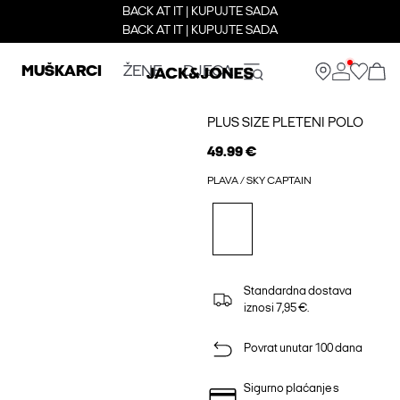
BACK AT IT | KUPUJTE SADA
BACK AT IT | KUPUJTE SADA
MUŠKARCI
ŽENE
DJECA
PLUS SIZE PLETENI POLO
49.99 €
PLAVA / SKY CAPTAIN
Standardna dostava
iznosi 7,95 €.
Povrat unutar 100 dana
Sigurno plaćanje s