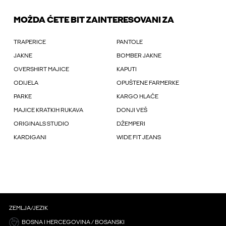
MOŽDA ĆETE BIT ZAINTERESOVANI ZA
TRAPERICE
PANTOLE
JAKNE
BOMBER JAKNE
OVERSHIRT MAJICE
KAPUTI
ODIJELA
OPUŠTENE FARMERKE
PARKE
KARGO HLAČE
MAJICE KRATKIH RUKAVA
DONJI VEŠ
ORIGINALS STUDIO
DŽEMPERI
KARDIGANI
WIDE FIT JEANS
ZEMLJA/JEZIK
BOSNA I HERCEGOVINA / BOSANSKI