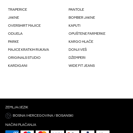
TRAPERICE
PANTOLE
JAKNE
BOMBER JAKNE
OVERSHIRT MAJICE
KAPUTI
ODIJELA
OPUŠTENE FARMERKE
PARKE
KARGO HLAČE
MAJICE KRATKIH RUKAVA
DONJI VEŠ
ORIGINALS STUDIO
DŽEMPERI
KARDIGANI
WIDE FIT JEANS
ZEMLJA/JEZIK
BOSNA I HERCEGOVINA / BOSANSKI
NAČINI PLAĆANJA