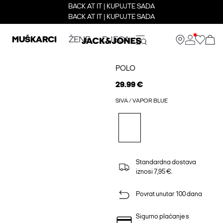
BACK AT IT | KUPUJTE SADA
BACK AT IT | KUPUJTE SADA
MUŠKARCI
ŽENE
DJECA
POLO
29.99 €
SIVA / VAPOR BLUE
Standardna dostava
iznosi 7,95 €.
Povrat unutar 100 dana
Sigurno plaćanje s