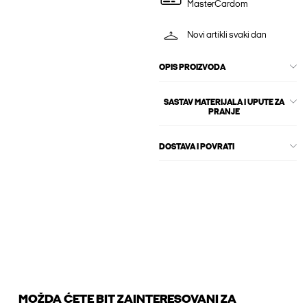
MasterCardom
Novi artikli svaki dan
OPIS PROIZVODA
SASTAV MATERIJALA I UPUTE ZA
PRANJE
DOSTAVA I POVRATI
MOŽDA ĆETE BIT ZAINTERESOVANI ZA