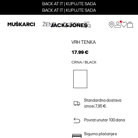
BACK AT IT | KUPUJTE SADA
BACK AT IT | KUPUJTE SADA
MUŠKARCI
ŽENE
DJECA
VRH TENKA
17.99 €
CRNA / BLACK
Standardna dostava
iznosi 7,95 €.
Povrat unutar 100 dana
Sigurno plaćanje s