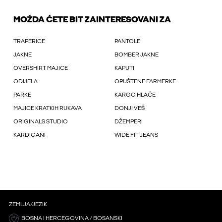
MOŽDA ĆETE BIT ZAINTERESOVANI ZA
TRAPERICE
PANTOLE
JAKNE
BOMBER JAKNE
OVERSHIRT MAJICE
KAPUTI
ODIJELA
OPUŠTENE FARMERKE
PARKE
KARGO HLAČE
MAJICE KRATKIH RUKAVA
DONJI VEŠ
ORIGINALS STUDIO
DŽEMPERI
KARDIGANI
WIDE FIT JEANS
ZEMLJA/JEZIK
BOSNA I HERCEGOVINA / BOSANSKI