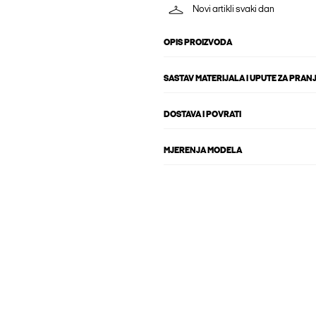
Novi artikli svaki dan
OPIS PROIZVODA
SASTAV MATERIJALA I UPUTE ZA PRAN
DOSTAVA I POVRATI
MJERENJA MODELA