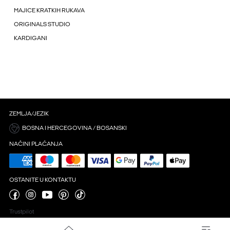
MAJICE KRATKIH RUKAVA
ORIGINALS STUDIO
KARDIGANI
ZEMLJA/JEZIK
BOSNA I HERCEGOVINA / BOSANSKI
NAČINI PLAĆANJA
OSTANITE U KONTAKTU
Trustpilot