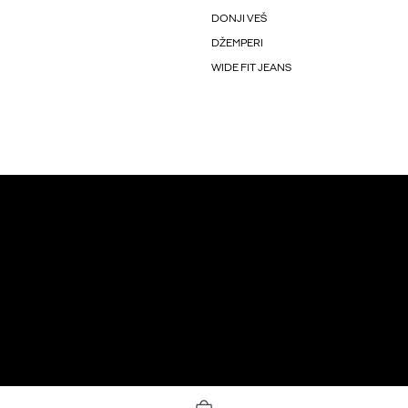
DONJI VEŠ
DŽEMPERI
WIDE FIT JEANS