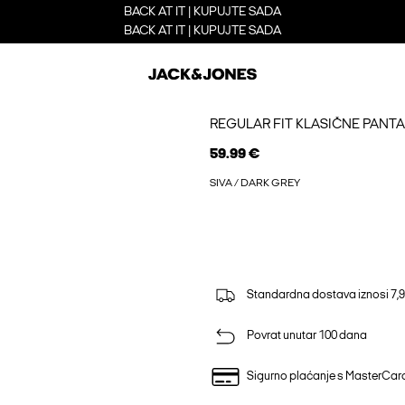
BACK AT IT | KUPUJTE SADA
BACK AT IT | KUPUJTE SADA
REGULAR FIT KLASIČNE PANT
59.99 €
SIVA / DARK GREY
Standardna dostava iznosi 7,9
Povrat unutar 100 dana
Sigurno plaćanje s MasterCa