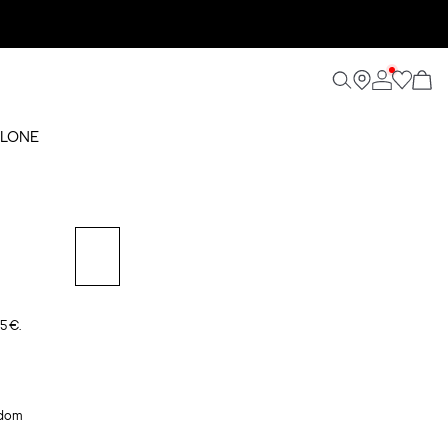
ALONE
5 €.
rdom