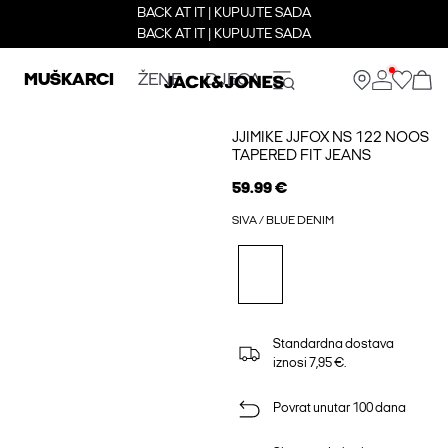
BACK AT IT | KUPUJTE SADA
BACK AT IT | KUPUJTE SADA
MUŠKARCI
ŽENE
DJECA
JJIMIKE JJFOX NS 122 NOOS
TAPERED FIT JEANS
59.99 €
SIVA / BLUE DENIM
Standardna dostava
iznosi 7,95 €.
Povrat unutar 100 dana