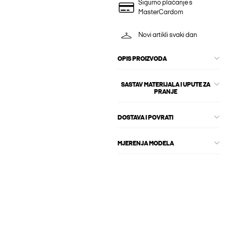
Sigurno plaćanje s
MasterCardom
Novi artikli svaki dan
OPIS PROIZVODA
SASTAV MATERIJALA I UPUTE ZA
PRANJE
DOSTAVA I POVRATI
MJERENJA MODELA