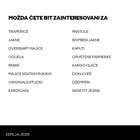
MOŽDA ĆETE BIT ZAINTERESOVANI ZA
TRAPERICE
PANTOLE
JAKNE
BOMBER JAKNE
OVERSHIRT MAJICE
KAPUTI
ODIJELA
OPUŠTENE FARMERKE
PARKE
KARGO HLAČE
MAJICE KRATKIH RUKAVA
DONJI VEŠ
ORIGINALS STUDIO
DŽEMPERI
KARDIGANI
WIDE FIT JEANS
ZEMLJA/JEZIK