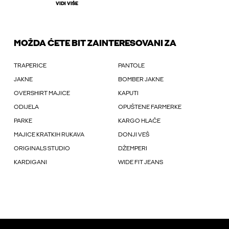
VIDI VIŠE
MOŽDA ĆETE BIT ZAINTERESOVANI ZA
TRAPERICE
PANTOLE
JAKNE
BOMBER JAKNE
OVERSHIRT MAJICE
KAPUTI
ODIJELA
OPUŠTENE FARMERKE
PARKE
KARGO HLAČE
MAJICE KRATKIH RUKAVA
DONJI VEŠ
ORIGINALS STUDIO
DŽEMPERI
KARDIGANI
WIDE FIT JEANS