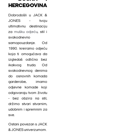
HERCEGOVINA
Dobrodošli u JACK &
JONES - tvoju
ultimativnu destinaciju
za
mušku odjeću
, stil i
svakodnevno
samopouzdanje. Od
1990. kreiramo odjeću
koja ti omogućava da
izgledaš odlično bez
ikakvog truda. Od
svakodnevnog denima
do osnovnih komada
garderobe, imamo
odjevne komade koji
odgovaraju tvom životu
- bez obzira na stil,
držimo stvari stvarnim,
udobnim i spremnim za
sve.
Ostani povezan s JACK
& JONES univerzumom.