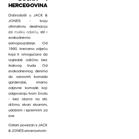
HERCEGOVINA
Dobrodošli u JACK &
JONES - tvoju
ultimativnu destinaciju
za
mušku odjeću
, stil i
svakodnevno
samopouzdanje. Od
1990. kreiramo odjeću
koja ti omogućava da
izgledaš odlično bez
ikakvog truda. Od
svakodnevnog denima
do osnovnih komada
garderobe, imamo
odjevne komade koji
odgovaraju tvom životu
- bez obzira na stil,
držimo stvari stvarnim,
udobnim i spremnim za
sve.
Ostani povezan s JACK
& JONES univerzumom.