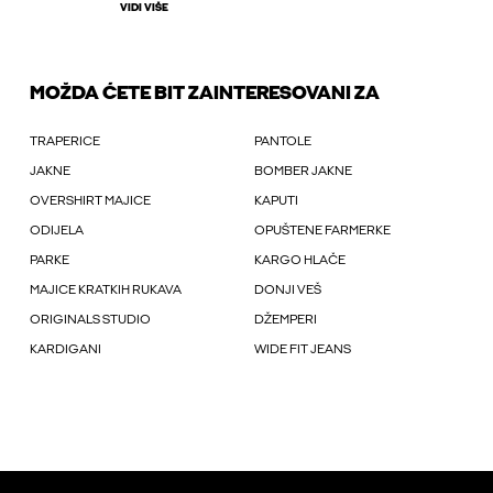
VIDI VIŠE
MOŽDA ĆETE BIT ZAINTERESOVANI ZA
TRAPERICE
PANTOLE
JAKNE
BOMBER JAKNE
OVERSHIRT MAJICE
KAPUTI
ODIJELA
OPUŠTENE FARMERKE
PARKE
KARGO HLAČE
MAJICE KRATKIH RUKAVA
DONJI VEŠ
ORIGINALS STUDIO
DŽEMPERI
KARDIGANI
WIDE FIT JEANS