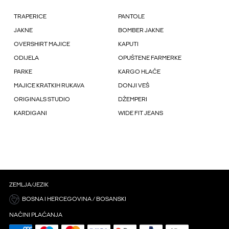
TRAPERICE
PANTOLE
JAKNE
BOMBER JAKNE
OVERSHIRT MAJICE
KAPUTI
ODIJELA
OPUŠTENE FARMERKE
PARKE
KARGO HLAČE
MAJICE KRATKIH RUKAVA
DONJI VEŠ
ORIGINALS STUDIO
DŽEMPERI
KARDIGANI
WIDE FIT JEANS
ZEMLJA/JEZIK
BOSNA I HERCEGOVINA / BOSANSKI
NAČINI PLAĆANJA