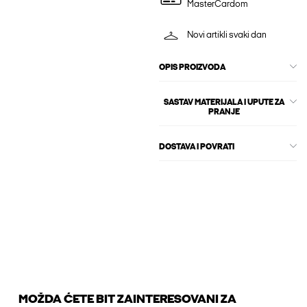
MasterCardom
Novi artikli svaki dan
OPIS PROIZVODA
SASTAV MATERIJALA I UPUTE ZA
PRANJE
DOSTAVA I POVRATI
MOŽDA ĆETE BIT ZAINTERESOVANI ZA