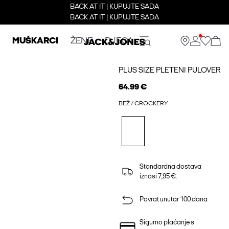
BACK AT IT | KUPUJTE SADA
BACK AT IT | KUPUJTE SADA
MUŠKARCI
ŽENE
DJECA
PLUS SIZE PLETENI PULOVER
64.99 €
BEŽ / CROCKERY
Standardna dostava
iznosi 7,95 €.
Povrat unutar 100 dana
Sigurno plaćanje s