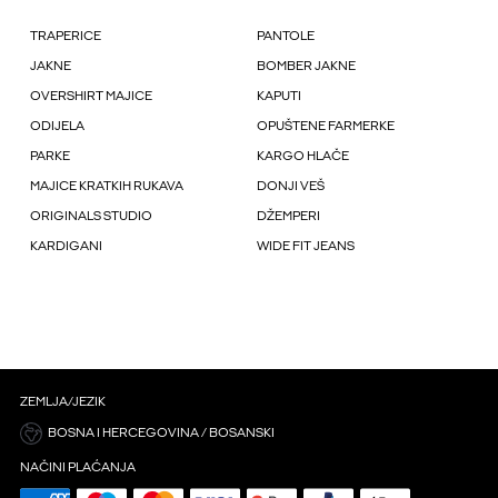
TRAPERICE
PANTOLE
JAKNE
BOMBER JAKNE
OVERSHIRT MAJICE
KAPUTI
ODIJELA
OPUŠTENE FARMERKE
PARKE
KARGO HLAČE
MAJICE KRATKIH RUKAVA
DONJI VEŠ
ORIGINALS STUDIO
DŽEMPERI
KARDIGANI
WIDE FIT JEANS
ZEMLJA/JEZIK
BOSNA I HERCEGOVINA / BOSANSKI
NAČINI PLAĆANJA