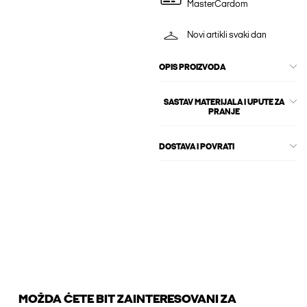
MasterCardom
Novi artikli svaki dan
OPIS PROIZVODA
SASTAV MATERIJALA I UPUTE ZA
PRANJE
DOSTAVA I POVRATI
MOŽDA ĆETE BIT ZAINTERESOVANI ZA