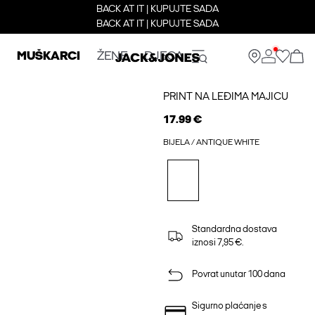
BACK AT IT | KUPUJTE SADA
BACK AT IT | KUPUJTE SADA
MUŠKARCI
ŽENE
DJECA
PRINT NA LEĐIMA MAJICU
17.99 €
BIJELA / ANTIQUE WHITE
Standardna dostava
iznosi 7,95 €.
Povrat unutar 100 dana
Sigurno plaćanje s